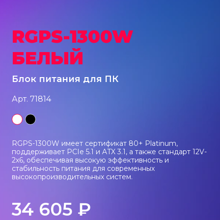
Акустические системы
RGPS-1300W
Игровые наборы
БЕЛЫЙ
Игровые стрим микрофоны
Блок питания для ПК
Арт. 71814
Игровые ковры
RGPS-1300W имеет сертификат 80+ Platinum,
Рюкзаки
поддерживает PCIe 5.1 и ATX 3.1, а также стандарт 12V-
2х6, обеспечивая высокую эффективность и
стабильность питания для современных
высокопроизводительных систем.
Компоненты
34 605 ₽