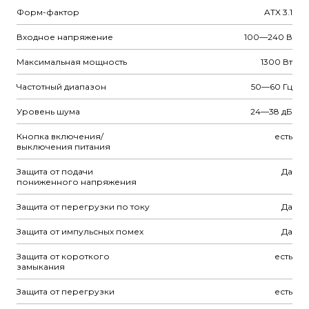
Форм-фактор
ATX 3.1
Входное напряжение
100—240 В
Максимальная мощность
1300 Вт
Частотный диапазон
50—60 Гц
Уровень шума
24—38 дБ
Кнопка включения/
есть
выключения питания
Защита от подачи
Да
пониженного напряжения
Защита от перегрузки по току
Да
Защита от импульсных помех
Да
Защита от короткого
есть
замыкания
Защита от перегрузки
есть