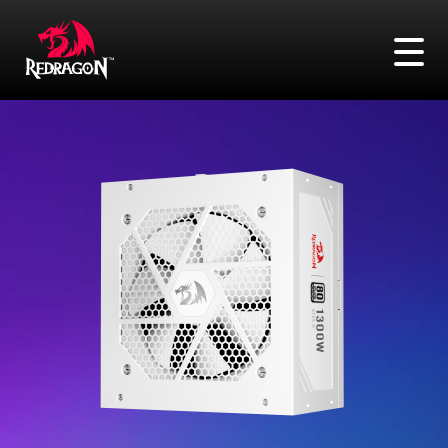
FAQ
Адреса
Сравнение
Войти
Поиск
Игровые мыши
Игровые клавиатуры
Игровые гарнитуры