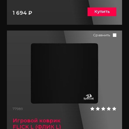
Купить
1 694 ₽
Сравнить
77989
Игровой коврик
FLICK L (ФЛИК L)