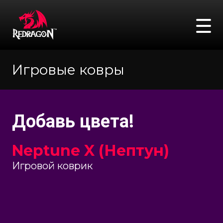
Игровые ковры
FAQ
Адреса
Сравнение
Войти
Поиск
Игровые мыши
Добавь цвета!
Neptune X (Нептун)
Игровые клавиатуры
Игровой коврик
Игровые гарнитуры