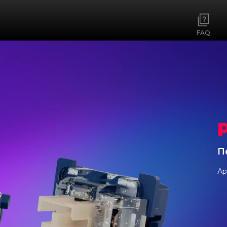
FAQ
П
Ар
ны