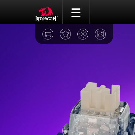
Игровые мыши
Игровые клавиатуры
Игровые гарнитуры
Акустические системы
Игровые наборы
Игровые стрим микрофо