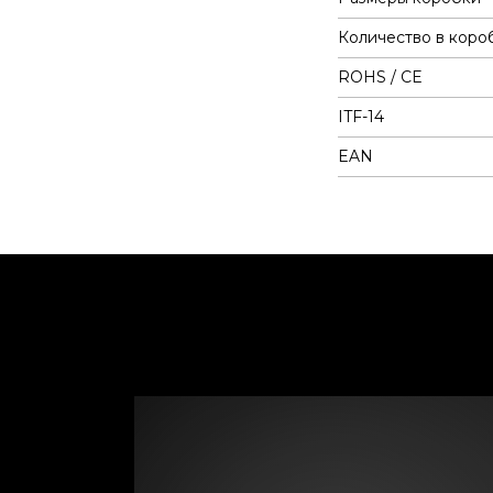
Количество в коро
ROHS / CE
ITF-14
EAN