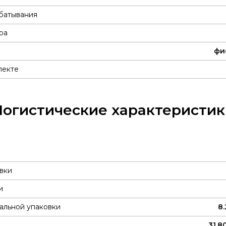
батывания
ра
фи
лекте
Логистические характеристик
вки
и
альной упаковки
8.
31.8