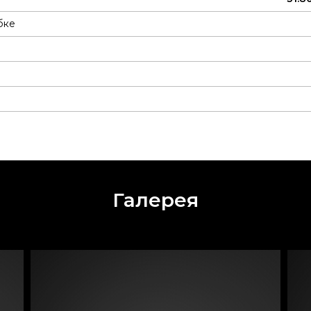
бке
Галерея