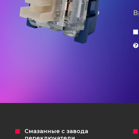
В
Смазанные с завода
переключатели