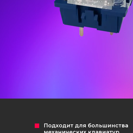
Игровые ковры
Рюкзаки
Компоненты
Кастомизация клавиатур
Подходит для большинства
механических клавиатур