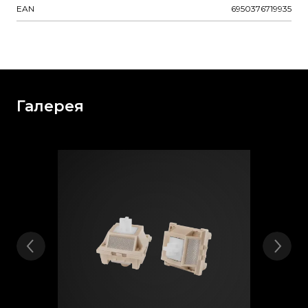
EAN
6950376719935
Галерея