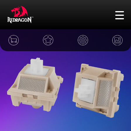
FAQ
Адреса
Сравнение
Войти
Поиск
Игровые мыши
Игровые клавиатуры
Игровые гарнитуры