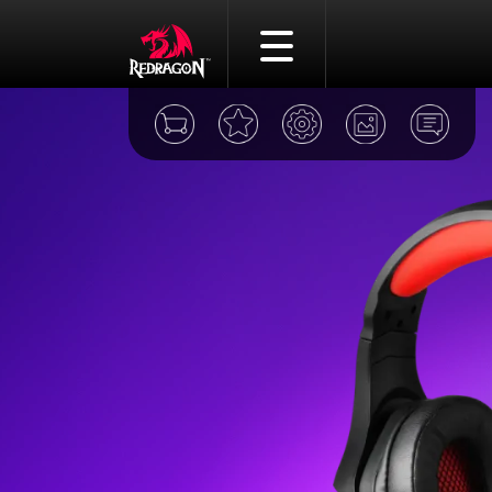
Игровые мыши
Игровые клавиатуры
Игровые гарнитуры
Акустические системы
Игровые наборы
Игровые стрим микрофо