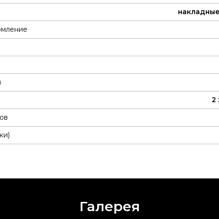
накладны
рмление
ы
2
ов
ки)
Галерея