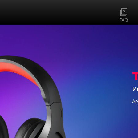
FAQ
И
Ар
ны