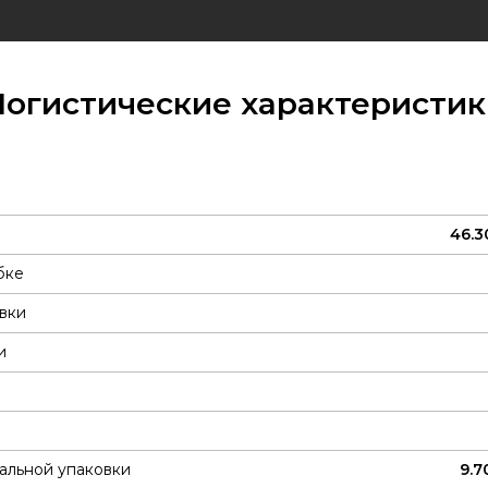
Логистические характеристик
46.3
бке
вки
и
альной упаковки
9.7