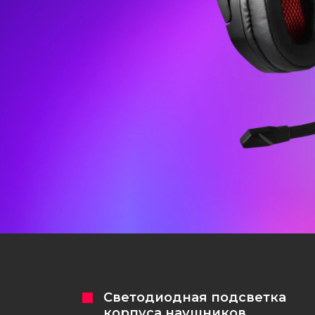
Игровые ковры
Рюкзаки
Компоненты
Кастомизация клавиатур
Светодиодная подсветка
корпуса наушников