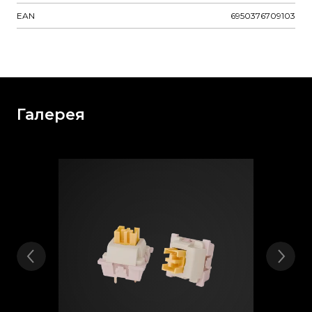
EAN
6950376709103
Галерея