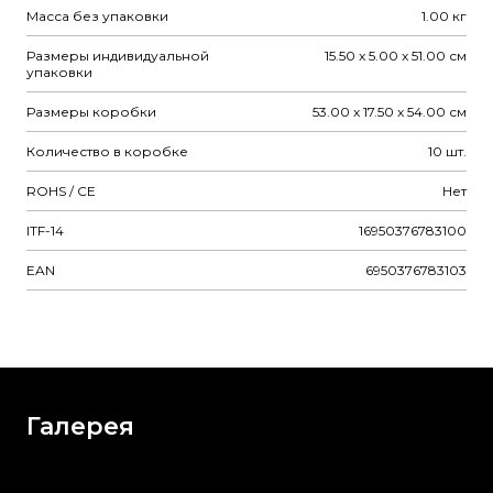
Масса без упаковки
1.00 кг
Размеры индивидуальной
15.50 x 5.00 x 51.00 см
упаковки
Размеры коробки
53.00 x 17.50 x 54.00 см
Количество в коробке
10 шт.
ROHS / CE
Нет
ITF-14
16950376783100
EAN
6950376783103
Галерея