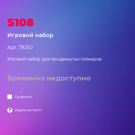
Акустические системы
S108
Игровые наборы
Игровой набор
Арт. 78310
Игровые стрим микрофоны
Игровой набор для продвинутых геймеров
Игровые ковры
Временно недоступно
Рюкзаки
Сравнить
Задать вопрос
Компоненты