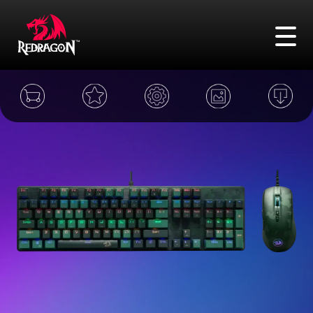
FAQ
Адреса
Сравнение
Войти
Поиск
Игровые мыши
Игровые клавиатуры
Игровые гарнитуры