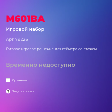
Акустические системы
M601BA
Игровые наборы
Игровой набор
Арт. 78226
Игровые стрим микрофоны
Готовое игровое решение для геймера со стажем
Игровые ковры
Временно недоступно
Рюкзаки
Сравнить
Задать вопрос
Компоненты