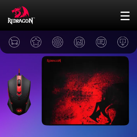
FAQ
Адреса
Сравнение
Войти
Поиск
Игровые мыши
Игровые клавиатуры
Игровые гарнитуры