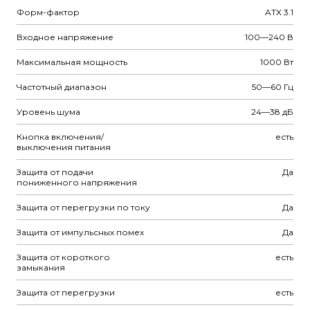
Форм-фактор
ATX 3.1
Входное напряжение
100—240 В
Максимальная мощность
1000 Вт
Частотный диапазон
50—60 Гц
Уровень шума
24—38 дБ
Кнопка включения/
есть
выключения питания
Защита от подачи
Да
пониженного напряжения
Защита от перегрузки по току
Да
Защита от импульсных помех
Да
Защита от короткого
есть
замыкания
Защита от перегрузки
есть