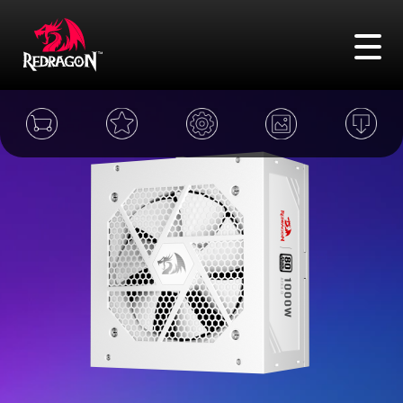
FAQ
Адреса
Сравнение
Войти
Поиск
Игровые мыши
Игровые клавиатуры
Игровые гарнитуры