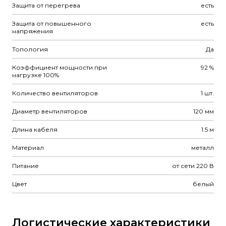
Защита от перегрева
есть
Защита от повышенного
есть
напряжения
Топология
Да
Коэффициент мощности при
92 %
нагрузке 100%
Количество вентиляторов
1 шт.
Диаметр вентиляторов
120 мм
Длина кабеля
1.5 м
Материал
металл
Питание
от сети 220 В
Цвет
белый
Логистические характеристики