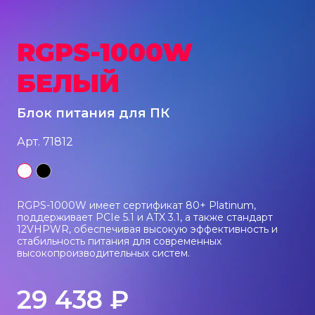
Акустические системы
RGPS-1000W
Игровые наборы
БЕЛЫЙ
Игровые стрим микрофоны
Блок питания для ПК
Арт. 71812
Игровые ковры
RGPS-1000W имеет сертификат 80+ Platinum,
Рюкзаки
поддерживает PCIe 5.1 и ATX 3.1, а также стандарт
12VHPWR, обеспечивая высокую эффективность и
стабильность питания для современных
высокопроизводительных систем.
Компоненты
29 438 ₽